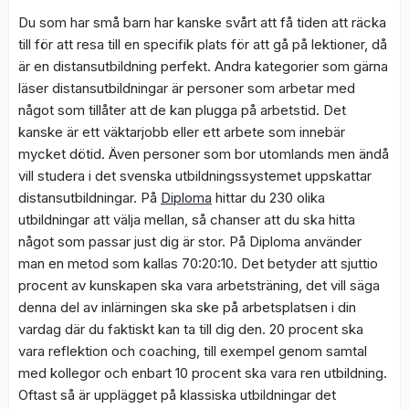
Du som har små barn har kanske svårt att få tiden att räcka
till för att resa till en specifik plats för att gå på lektioner, då
är en distansutbildning perfekt. Andra kategorier som gärna
läser distansutbildningar är personer som arbetar med
något som tillåter att de kan plugga på arbetstid. Det
kanske är ett väktarjobb eller ett arbete som innebär
mycket dötid. Även personer som bor utomlands men ändå
vill studera i det svenska utbildningssystemet uppskattar
distansutbildningar. På
Diploma
hittar du 230 olika
utbildningar att välja mellan, så chanser att du ska hitta
något som passar just dig är stor. På Diploma använder
man en metod som kallas 70:20:10. Det betyder att sjuttio
procent av kunskapen ska vara arbetsträning, det vill säga
denna del av inlärningen ska ske på arbetsplatsen i din
vardag där du faktiskt kan ta till dig den. 20 procent ska
vara reflektion och coaching, till exempel genom samtal
med kollegor och enbart 10 procent ska vara ren utbildning.
Oftast så är upplägget på klassiska utbildningar det