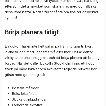
förenar nytta med nöje. Att lyckas kan dock vara lite klurigt,
eftersom det är mycket som ska hinnas med och allt ska
dessutom klaffa. Nedan följer några bra tips för en lyckad
nystart!
Börja planera tidigt
En kickoff håller inte helt sällan på från morgon till kväll,
ibland till och med i dagarna två eller mer. Det är därför
viktigt att planera noggrant och att börja planera ett bra tag i
förväg. När det gäller kickoff i Stockholm finns ett högt
tryck på både lokaler och aktiviteter följande punkter bör
göras med god marginal:
Beställa måltider
Boka lokal/plats
Skicka ut inbjudningar
Förbereda aktivitet